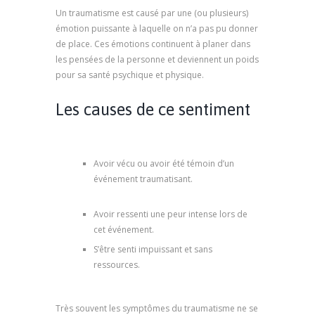
Un traumatisme est causé par une (ou plusieurs)
émotion puissante à laquelle on n’a pas pu donner
de place. Ces émotions continuent à planer dans
les pensées de la personne et deviennent un poids
pour sa santé psychique et physique.
Les causes de ce sentiment
thérapie de traumatisme
Avoir vécu ou avoir été témoin d’un
événement traumatisant.
thérapie de
traumatisme, psy marseille
Avoir ressenti une peur intense lors de
cet événement.
thérapie de traumatisme
S’être senti impuissant et sans
ressources.
psychologue marseille,
thérapie de traumatisme
Très souvent les symptômes du traumatisme ne se