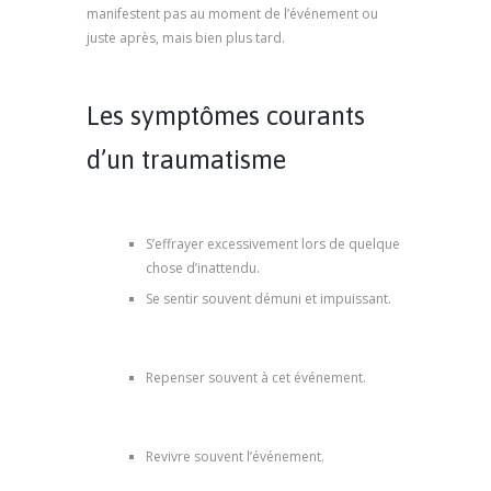
manifestent pas au moment de l’événement ou
juste après, mais bien plus tard.
thérapie de
traumatisme
Les symptômes courants
d’un traumatisme
thérapie
de traumatisme
S’effrayer excessivement lors de quelque
chose d’inattendu.
Se sentir souvent démuni et impuissant.
psychologue marseille, thérapie de
trauma
Repenser souvent à cet événement.
psychologue marseille, thérapie de
traumatisme
Revivre souvent l’événement.
psy
marseille, thérapie de trauma