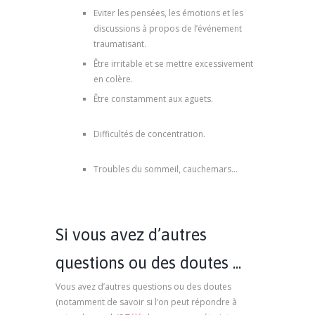
Eviter les pensées, les émotions et les
discussions à propos de l’événement
traumatisant.
Être irritable et se mettre excessivement
en colère.
Être constamment aux aguets.
psy
marseille, thérapie de traumatisme
Difficultés de concentration.
psychologue
marseille, thérapie de traumatisme
Troubles du sommeil, cauchemars…
psychologue marseille, thérapie de
traumatisme
Si vous avez d’autres
questions ou des doutes ...
Vous avez d’autres questions ou des doutes
(notamment de savoir si l’on peut répondre à