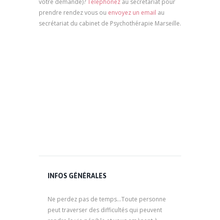
votre demande)?
Téléphonez
au secrétariat pour
prendre rendez vous ou
envoyez un email
au
secrétariat du cabinet de Psychothérapie Marseille.
psychologue marseille, psychologue clinicien,
marseille psy, psychologue 13006, psychologue
pour enfant, psychologique, psy marseille,
psychologue pour adulte, psychologue pour
adolescent, psychologue pour seniors,
psychologue pour couples, psychologue pour
famille
INFOS GÉNÉRALES
Ne perdez pas de temps...Toute personne
peut traverser des difficultés qui peuvent