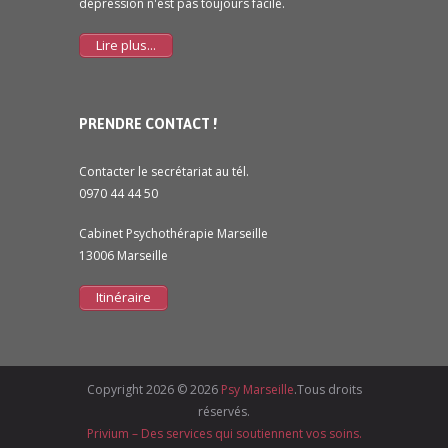
dépression n'est pas toujours facile.
Lire plus...
PRENDRE CONTACT !
Contacter le secrétariat au tél.
0970 44 44 50
Cabinet Psychothérapie Marseille
13006 Marseille
Itinéraire
Copyright 2026 ©
2026
Psy Marseille
.Tous droits
réservés.
Privium – Des services qui soutiennent vos soins.