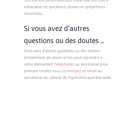
Ceci est une petite sélection d’une liste loin d’être
exhaustive de questions, doutes et symptômes
récurrents.
Si vous avez d’autres
questions ou des doutes ...
Vous avez d’autres questions ou des doutes
(notamment de savoir si l’on peut répondre à
votre demande)?
Téléphonez
au secrétariat pour
prendre rendez vous ou
envoyez un email
au
secrétariat du cabinet de Psychothérapie Marseille.
psychologue marseille, psychologue clinicien,
marseille psy, psychologue 13006, psychologue
pour enfant, psychologique, psy marseille,
psychologue pour adulte, psychologue pour
adolescent, psychologue pour seniors,
psychologue pour couples, psychologue pour
famille